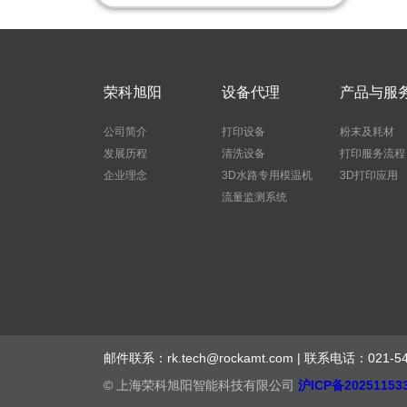
荣科旭阳
设备代理
产品与服
公司简介
打印设备
粉末及耗材
发展历程
清洗设备
打印服务流程
企业理念
3D水路专用模温机
3D打印应用
流量监测系统
邮件联系：rk.tech@rockamt.com | 联系电
© 上海荣科旭阳智能科技有限公司
沪ICP备20251153