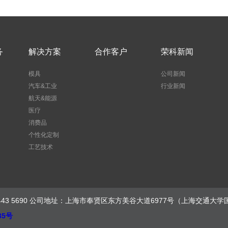
务
解决方案
合作客户
荣科新闻
模具
公司新闻
汽车&工业
行业新闻
航天&能源
医疗
消费品
个性化定制
工艺技术
话：021-5443 5690 公司地址：上海市奉贤区东方美谷大道6977号（上海交
35号